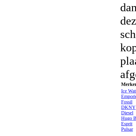
dan
dez
sch
kop
pla
afg
Merke
Ice Wat
Empori
Fossil
DKNY
Diesel
Hugo B
Esprit
Pulsar