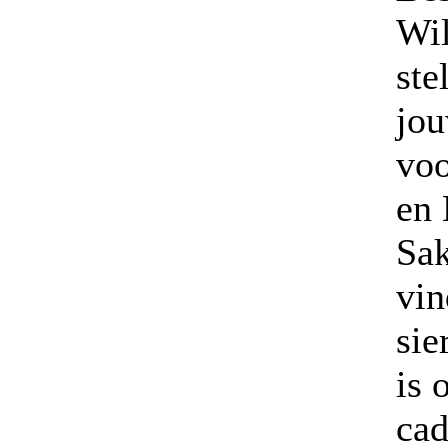
Wil
ste
jou
voo
en 
Sak
vin
sie
is 
cad